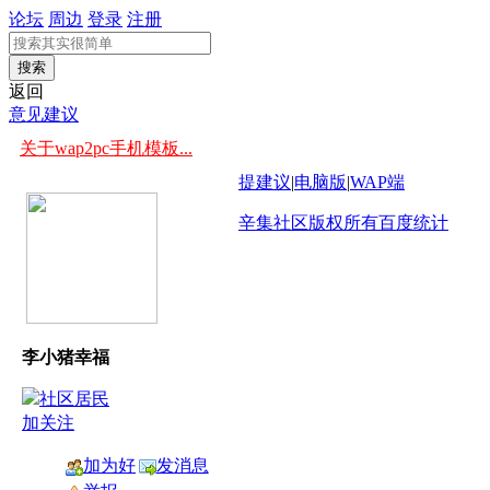
论坛
周边
登录
注册
搜索
返回
意见建议
关于wap2pc手机模板...
提建议
|
电脑版
|
WAP端
辛集社区版权所有
百度统计
李小猪幸福
加关注
加为好
发消息