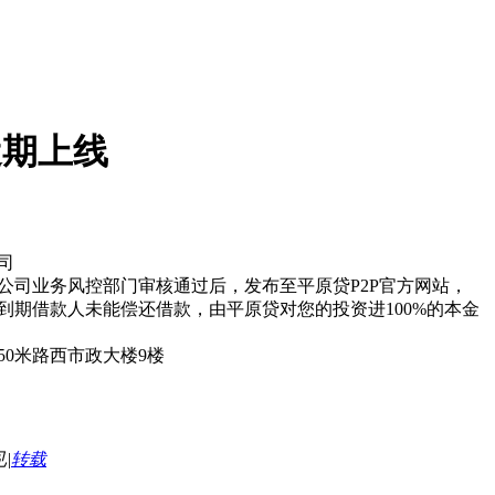
近期上线
司
公司业务风控部门审核通过后，发布至平原贷P2P官方网站，
到期借款人未能偿还借款，由平原贷对您的投资进100%的本金
0米路西市政大楼9楼
见
|
转载