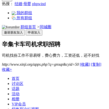
热搜：
结婚
母婴
phpwind
我的群组
所有群组
群组首页
>
同城圈
邀请朋友加入
申请加入
辛集卡车司机求职招聘
司机找份工作不容易呀，费心费力，工资还低，还不好找
http://www.xinji.org/apps.php?q=group&cyid=50
[收藏]
[复制]
收藏
+
首页
讨论区
话题
活动
相册
VIP会员