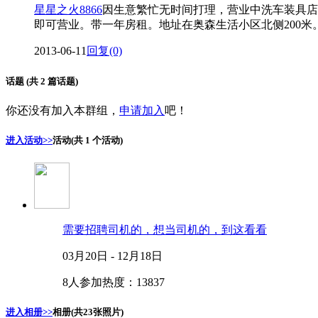
星星之火8866
因生意繁忙无时间打理，营业中洗车装具店
即可营业。带一年房租。地址在奥森生活小区北侧200米。联系电
2013-06-11
回复(0)
话题
(共 2 篇话题)
你还没有加入本群组，
申请加入
吧！
进入活动>>
活动
(共 1 个活动)
需要招聘司机的，想当司机的，到这看看
03月20日 - 12月18日
8人参加
热度：13837
进入相册>>
相册
(共23张照片)