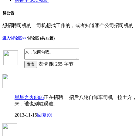
切换至论坛视图
群公告
想招聘司机的，司机想找工作的，或者知道哪个公司招司机的
进入讨论区>>
讨论区
(共15篇)
表情
限 255 字节
发表
星星之火8866
正在招聘----招后八轮自卸车司机---拉土
来，谁也别耽误谁。
2013-11-15
回复(0)