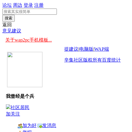
论坛
周边
登录
注册
搜索
返回
意见建议
关于wap2pc手机模板...
提建议
|
电脑版
|
WAP端
辛集社区版权所有
百度统计
我曾经是个兵
加关注
加为好
发消息