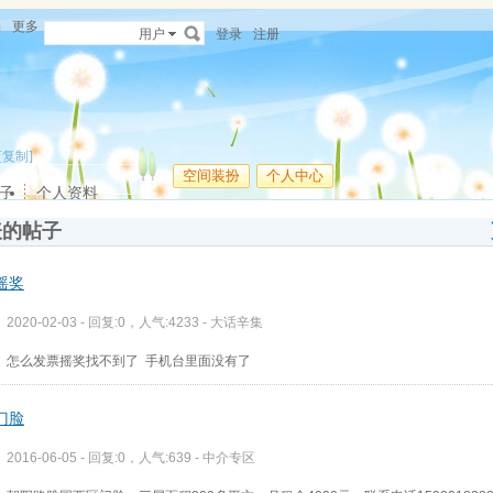
场
更多
用户
登录
注册
[复制]
空间装扮
个人中心
子
个人资料
表的帖子
摇奖
2020-02-03 - 回复:0，人气:4233 -
大话辛集
怎么发票摇奖找不到了 手机台里面没有了
门脸
2016-06-05 - 回复:0，人气:639 -
中介专区