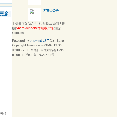
无言の公子
更多
手机触摸版
|
WAP手机版
|
联系我们
|
无图
版
|
Android/Iphone手机客户端
|
清除
Cookies
Powered by
phpwind v8.7
Certificate
Copyright Time now is:08-07 13:06
©2003-2011
辛集社区
版权所有 Gzip
disabled
冀ICP备07023681号
本帖抢