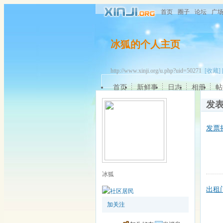
首页
圈子
论坛
广
冰狐的个人主页
http://www.xinji.org/u.php?uid=50271
[收藏]
首页
新鲜事
日志
相册
帖
发
发票
冰狐
出租
加关注