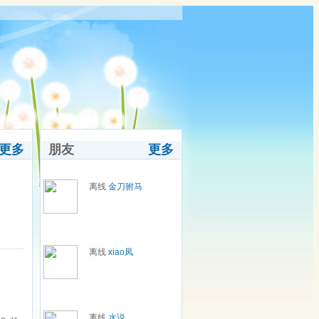
更多
朋友
更多
离线
金刀驸马
离线
xiao凤
离线
水说