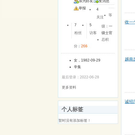
加为好友
发消息
举报
4
等
关注
收一
7
5
级：
一
粉丝
访客
级士官
总积
分：
266
越南
女，1982-09-29
辛集
最后登录：2022-06-28
更多资料
诚招
个人标签
暂时没有添加标签！