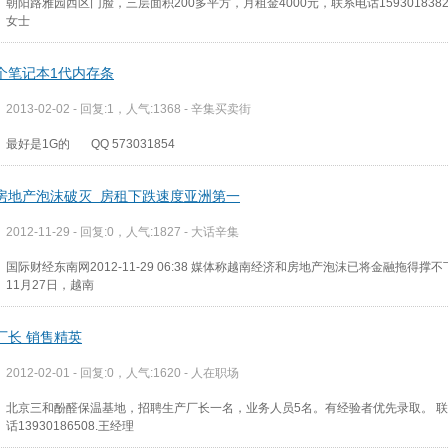
朝阳路雅园西区门脸，三层面积200多平方，月租金4000元，联系电话1593018382
女士
个笔记本1代内存条
2013-02-02 - 回复:1，人气:1368 -
辛集买卖街
最好是1G的 QQ 573031854
房地产泡沫破灭 房租下跌速度亚洲第一
2012-11-29 - 回复:0，人气:1827 -
大话辛集
国际财经东南网2012-11-29 06:38 媒体称越南经济和房地产泡沫已将金融拖得撑
11月27日，越南
厂长 销售精英
2012-02-01 - 回复:0，人气:1620 -
人在职场
北京三和酚醛保温基地，招聘生产厂长一名，业务人员5名。有经验者优先录取。 
话13930186508.王经理