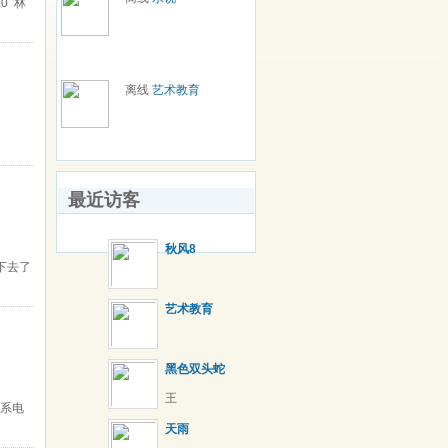
0 林
离线
艺术教育
最近访客
秋风8
不下去了
艺术教育
黑色双头蛇
王
联系电
天雨