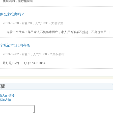
楼层活动，整数楼层送
你也来抢房吗？
2013-02-28 - 回复:28，人气:3331 -
大话辛集
先看一个故事：某甲家人不慎落水而亡，家人尸首被某乙捞起。乙高价售尸，曰
个笔记本1代内存条
2013-02-02 - 回复:1，人气:1368 -
辛集买卖街
最好是1G的 QQ 573031854
言板
插入url链接
添加表情