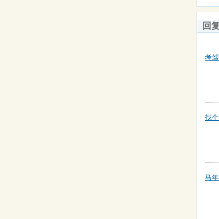
回
考驾
找个
马年