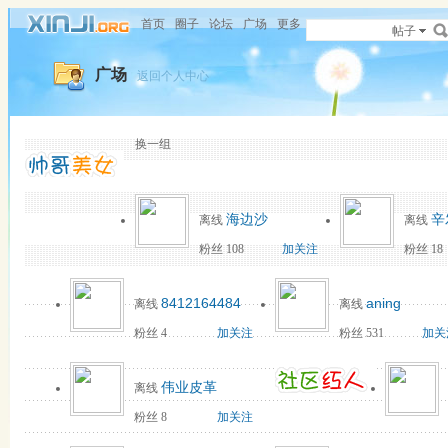
首页
圈子
论坛
广场
更多
帖子
广场
返回个人中心
换一组
海边沙
辛
离线
离线
粉丝 108
加关注
粉丝 18
8412164484
aning
离线
离线
粉丝 4
加关注
粉丝 531
加关
伟业皮革
离线
粉丝 8
加关注