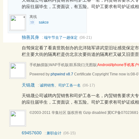
天锦晟公司诚聘内贸销售和司炉工各一名，内贸销售要求大专
的应往届毕生，工资面议，有五险。司炉工要求有司炉证或相关
离线
10
sakce
独善其身
:
端午节去了一趟保定
(06-21)
自驾保定看了看袁世凯创办的北洋陆军讲武堂旧址感觉保定市
栏主要大街的隔离栏是仿北京次要街道的隔离栏又破又旧歪歪扭
手机触摸版
|
WAP手机版
|
联系我们
|
无图版
|
Android/Iphone手机客
Powered by
phpwind v8.7
Certificate
Copyright Time now is:08-0
天锦晟
:
诚聘销售、司炉工各一名
(06-17)
天锦晟公司诚聘内贸销售和司炉工各一名，内贸销售要求大专
的应往届毕生，工资面议，有五险。司炉工要求有司炉证或相关
©2003-2011
辛集社区
版权所有 Gzip disabled
冀ICP备0702368
69457600
:
兼职会计
(06-15)