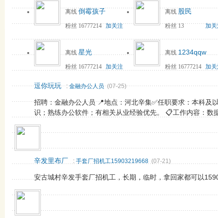
倒霉孩子
股民
离线
离线
粉丝 16777214
加关注
粉丝 13
加关
星光
1234qqw
离线
离线
粉丝 16777214
加关注
粉丝 16777214
加关
逗你玩玩
:
金融办公人员
(07-25)
招聘：金融办公人员 📍地点：河北辛集✅任职要求：本科及
识；熟练办公软件；有相关从业经验优先。 📋工作内容：数据整
辛发里布厂
:
手套厂招机工15903219668
(07-21)
安古城村辛发手套厂招机工，长期，临时，拿回家都可以159032