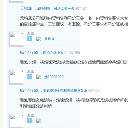
天锦晟
:
诚聘销售、司炉工各一名
(07-10)
天锦晟公司诚聘内贸销售和司炉工各一名，内贸销售要求大专
的应往届毕生，工资面议，有五险。司炉工要求有司炉证或相关
离线
1
天锦晟
62477769
:
鎷涜仒鍚堜紮浜
(07-08)
璇氳仒鐗╂祦鍚堜紮浜烘暟鍚嶏紝鍚冭嫤鑰愬姵鎯冲共鑷繁
离线
2
yjt19901029
62477769
:
璇氭嫑鐗╂祦杩愯惀鍚堜紮浜
(07-07)
璇氭嫑鏈夊織浜哄＋鍚堜綔鐗╂祦杩愯緭琛屼笟鏁板悕锛屽叡
剰鐢佃瘽鑱旂郴锛
离线
3