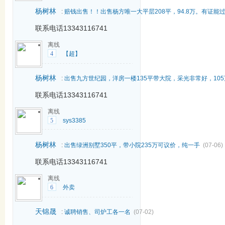
杨树林
:
赔钱出售！！出售杨方唯一大平层208平，94.8万。有证能
联系电话13343116741
离线
4
【超】
杨树林
:
出售九方世纪园，洋房一楼135平带大院，采光非常好，10
联系电话13343116741
离线
5
sys3385
杨树林
:
出售绿洲别墅350平，带小院235万可议价，纯一手
(07-06)
联系电话13343116741
离线
6
外卖
天锦晟
:
诚聘销售、司炉工各一名
(07-02)