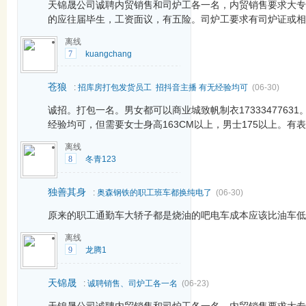
天锦晟公司诚聘内贸销售和司炉工各一名，内贸销售要求大专
的应往届毕生，工资面议，有五险。司炉工要求有司炉证或相关
离线
7
kuangchang
苍狼
:
招库房打包发货员工 招抖音主播 有无经验均可
(06-30)
诚招。打包一名。男女都可以商业城致帆制衣1733347763
经验均可，但需要女士身高163CM以上，男士175以上。有
离线
8
冬青123
独善其身
:
奥森钢铁的职工班车都换纯电了
(06-30)
原来的职工通勤车大轿子都是烧油的吧电车成本应该比油车低
离线
9
龙腾1
天锦晟
:
诚聘销售、司炉工各一名
(06-23)