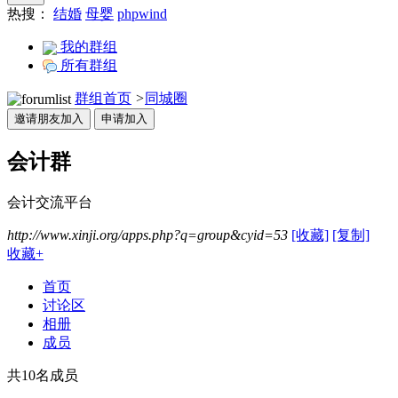
热搜：
结婚
母婴
phpwind
我的群组
所有群组
群组首页
>
同城圈
邀请朋友加入
申请加入
会计群
会计交流平台
http://www.xinji.org/apps.php?q=group&cyid=53
[收藏]
[复制]
收藏
+
首页
讨论区
相册
成员
共10名成员