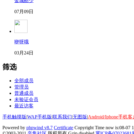
金城酷少
07月09日
咿呀哦
03月24日
筛选
全部成员
管理员
普通成员
未验证会员
最近访客
手机触摸版
|
WAP手机版
|
联系我们
|
无图版
|
Android/Iphone手机
Powered by
phpwind v8.7
Certificate
Copyright Time now is:08-07 1
©2003-2011
辛集社区
版权所有 Gzip disabled
冀ICP备07023681