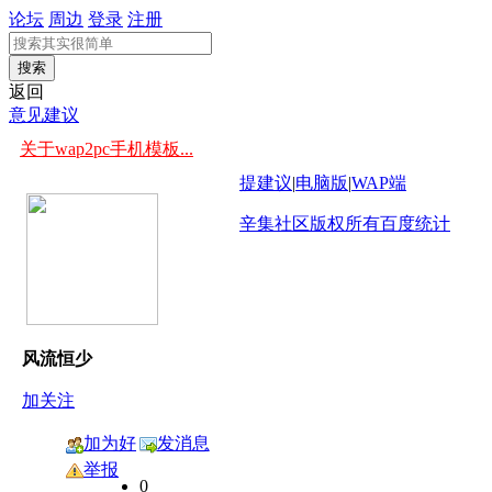
论坛
周边
登录
注册
搜索
返回
意见建议
关于wap2pc手机模板...
提建议
|
电脑版
|
WAP端
辛集社区版权所有
百度统计
风流恒少
加关注
加为好
发消息
友
举报
0