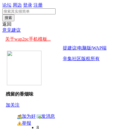
论坛
周边
登录
注册
搜索
返回
意见建议
关于wap2pc手机模板...
提建议
|
电脑版
|
WAP端
辛集社区版权所有
残留的香烟味
加关注
加为好
发消息
友
举报
8