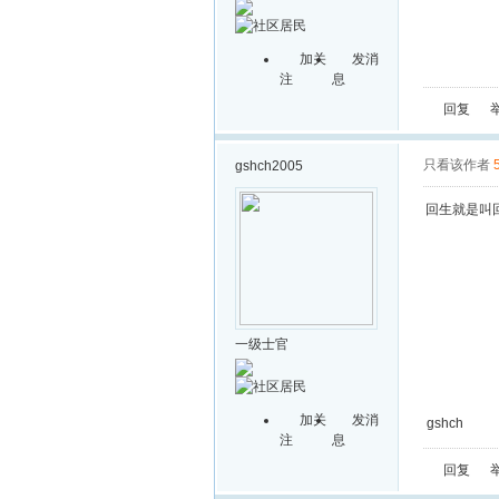
加关
发消
注
息
回复
只看该作者
gshch2005
回生就是叫
一级士官
加关
发消
gshch
注
息
回复