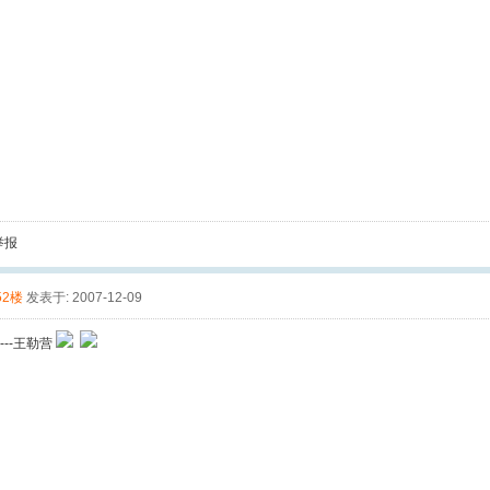
举报
52楼
发表于: 2007-12-09
----王勒营