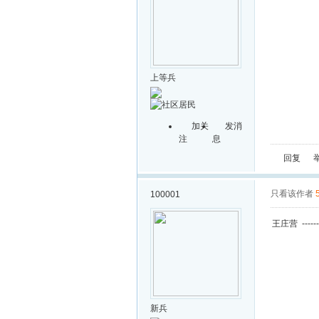
上等兵
加关
发消
注
息
回复
只看该作者
100001
王庄营 -----
新兵