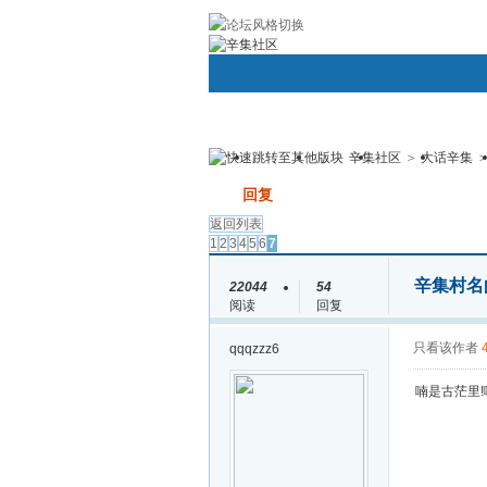
帮助
社区应用
Android/Iphone手机
辛集社区
>
大话辛集
>
用户名：
密码：
首页
圈子
论坛
群组
发帖
回复
返回列表
1
2
3
4
5
6
7
辛集村名
22044
54
阅读
回复
只看该作者
qqqzzz6
喃是古茫里