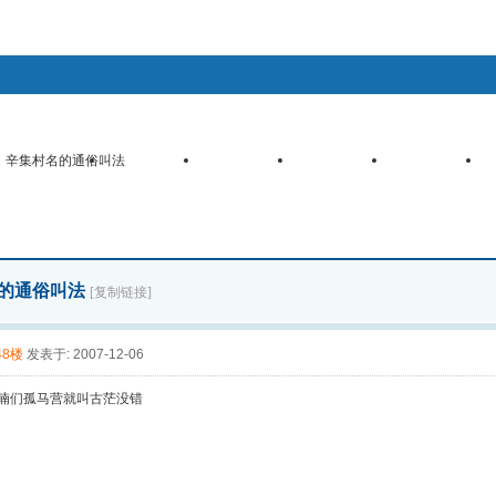
客户端
手机触摸版
WAP手机版
查看新帖
精华区
社区服务
会员列表
统计排行
辛集村名的通俗叫法
找回密码
登录
注册
辛集微博
心情签到
道具中心
购买辛币
任务中心
的通俗叫法
[复制链接]
48楼
发表于: 2007-12-06
!喃们孤马营就叫古茫没错