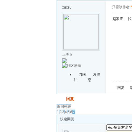
只看该作者
xuxsu
赵家庄----
上等兵
加关
发消
注
息
回复
发帖
回复
返回列表
1
2
3
4
5
6
7
快速回复