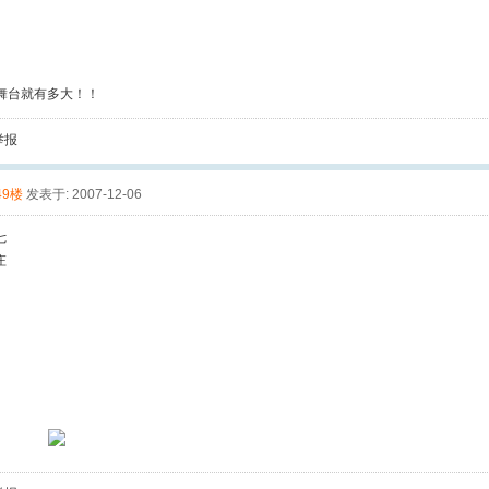
舞台就有多大！！
举报
49楼
发表于: 2007-12-06
七
庄