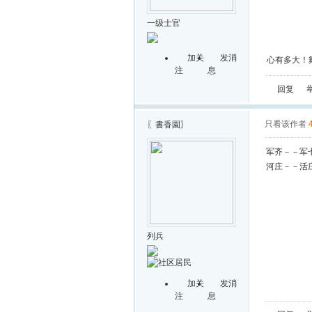
一级士官
加关
发消
心有多大！
注
息
回复
只看该作者
〖書香園〗
军齐－－军
河庄－－活
列兵
加关
发消
注
息