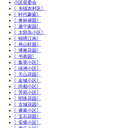
小区居委会
〖乡镇农村区〗
〖时代豪庭〗
〖奥林盛园〗
〖康宁家园〗
〖太阳岛小区〗
〖锦绣江南〗
〖燕山旺园〗
〖博雅花园〗
〖书香园〗
〖集英小区〗
〖绿洲小区〗
〖天山花园〗
〖金城小区〗
〖尚都小区〗
〖芳苑小区〗
〖明珠花园〗
〖古城花园〗
〖康泰小区〗
〖宝石花园〗
〖安盛小区〗