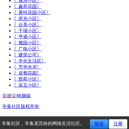
〖康乐小区〗
〖鑫苑花园〗
〖莱特花园小区〗
〖府东小区〗
〖众美小区〗
〖千禧小区〗
〖亨盛小区〗
〖雅园小区〗
〖广电小区〗
〖建筑公司〗
〖辛化生活区〗
〖芳华水岸〗
〖皮都花园〗
〖西苑小区〗
〖采五小区〗
提建议
|
电脑版
辛集社区版权所有
.
辛集社区，辛集老百姓的网络生活社区。
登录
注册