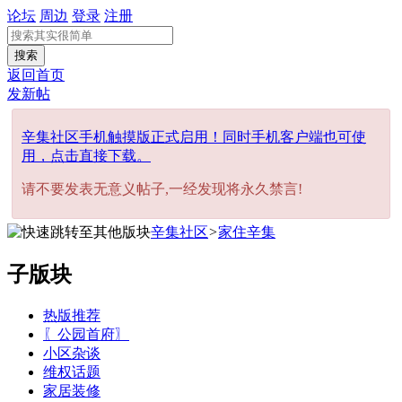
论坛
周边
登录
注册
搜索
返回首页
发新帖
辛集社区手机触摸版正式启用！同时手机客户端也可使
用，点击直接下载。
请不要发表无意义帖子,一经发现将永久禁言!
辛集社区
>
家住辛集
子版块
热版推荐
〖公园首府〗
小区杂谈
维权话题
家居装修