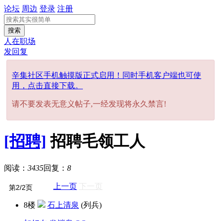
论坛
周边
登录
注册
搜索
人在职场
发回复
辛集社区手机触摸版正式启用！同时手机客户端也可使
用，点击直接下载。
请不要发表无意义帖子,一经发现将永久禁言!
[招聘]
招聘毛领工人
阅读：
3435
回复：
8
上一页
下一页
8楼
石上清泉
(列兵)