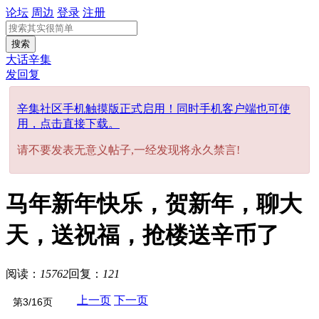
论坛
周边
登录
注册
搜索
大话辛集
发回复
辛集社区手机触摸版正式启用！同时手机客户端也可使
用，点击直接下载。
请不要发表无意义帖子,一经发现将永久禁言!
马年新年快乐，贺新年，聊大
天，送祝福，抢楼送辛币了
阅读：
15762
回复：
121
上一页
下一页