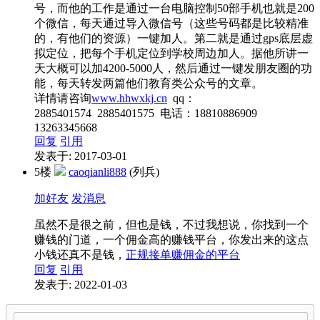
号，而他的工作是通过一台电脑控制50部手机也就是200
个微信，每天通过导入微信号（这些号码都是比较精准
的，有他们的资源）一键加人。第二就是通过gps底层虚
拟定位，把每个手机定位到学校周边加人。据他所讲一
天大概可以加4200-5000人，然后通过一键发朋友圈的功
能，每天转发两篇他们教育类公众号的文章。
详情请咨询
www.hhwxkj.cn
qq：
2885401574 2885401575 电话：18810886909
13263345668
回复
引用
发表于: 2017-03-01
5楼
caoqianli888
(列兵)
加好友
发消息
虽然不是很之前，但也是钱，不过我想说，你找到一个
赚钱的门道，一个佣金高的赚钱平台，你发出来的这点
小钱还真不是钱，
正规接单赚佣金的平台
回复
引用
发表于: 2022-01-03