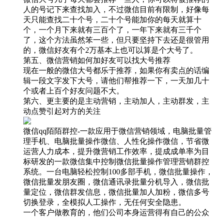
人的号记下来查找加入，不过微信目前有限制，好像每
天只能查找二十个号，二十个号能加你的每天就算十
个，一个月下来就有三百个了，一年下来就有三千个
了，这个方法虽然笨一些，但只要坚持下去还是很管用
的，微信好友有个2万基本上也可以算是个大号了。
第五、微信营销如何加好友可以找大号推荐
现在一般的微信大号都乐于推荐，如果你有卖点的话编
辑一段文字发下大号，请他们帮推荐一下，一天加几十
个或者上百个好友问题不大。
第六、更主要的是主动营销，主动加人，主动群发，主
动点赞引起对方的关注
微信qq陌陌群控-一款应用于微信营销领域，电脑批量管
理手机、电脑批量操作微信、人性化操作微信，节省微
运营人力成本，提升微营销工作效率，提成成单率为目
标研发的一款微信集中控制微信批量操作管理营销群控
系统。一台电脑轻松控制100多部手机，微信批量操作，
微信批量发朋友圈，微信通讯录批量分机导入，微信批
量定位，微信群发信息，微信批量加人加粉，微信多号
切换登录，全模拟人工操作，无任何安全隐患。
一个客户做教育的，他们公司本身运营得有自己的公众