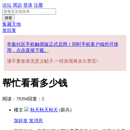
论坛
周边
登录
注册
搜索
集藏天地
发回复
辛集社区手机触摸版正式启用！同时手机客户端也可使
用，点击直接下载。
请不要发表无意义帖子,一经发现将永久禁言!
帮忙看看多少钱
阅读：
79394
回复：
5
楼主
秋天秋天秋天
(新兵)
加好友
发消息