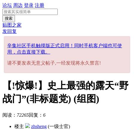
论坛
周边
登录
注册
搜索
贴图之家
发回复
辛集社区手机触摸版正式启用！同时手机客户端也可使
用，点击直接下载。
请不要发表无意义帖子,一经发现将永久禁言!
【!惊爆!】史上最强的露天“野
战门”(非标题党) (组图)
阅读：
72265
回复：
6
楼主
zhsheng
(一级士官)