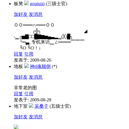
板凳
goutuizi
(三级士官)
加好友
发消息
ＯＯ═══∩═══ＯＯ
╭╬╮ ◢
-▁╭▅▇□□█▇▆▅▄▃▂▁(╳)█╮
╰═▃_专机来访▁∠════▔▔▔
╙O ╙O！↓
回复
引用
发表于: 2009-08-26
地板
神d魂颠倒
(*)
加好友
发消息
非常老的图
回复
引用
发表于: 2009-08-28
地下室
采桑子
(五级士官)
加好友
发消息