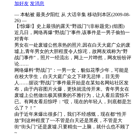
加好友
发消息
— 本帖被 最美夕阳红 从 大话辛集 移动到本区(2009-08-
26) —
【!惊爆!】史上最强的露天“野战门”(非标题党) (组图)
近几日，网络再爆“野战门”事件,该事件是一男子偷拍一
对青年
男女在一处废墟公然亲热的照片,因在白天大庭广众的废
墟上,青年男女的大胆程度令人惊诧，故网友戏称为“野
战门事件”，照片一经流出，网上一片哗然，网友纷纷评
论……
网络爆料“野战门”：一男一女，貌似花季少年，可能是
在校大学生，白天大庭广众之下肆无忌惮，目无旁
人……据说“野战门”事件最开始是在某知名网站社区发
布，由于内容图片火爆，更快就流传开来。青年男女在
废墟上公然做出极其猥亵的不雅行为，让人看后震惊不
已。有网友看后惊呼：“哎，现在的年轻人，到底都是怎
么了？！”
由于近年来爆出很多门，我们不经感慨，现在都“性开
放”到这种程度了~~不管是白天还是黑夜，不管是大
街“街头门”还是废墟.只要精虫一上脑，就什么也不顾了
~