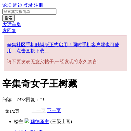
论坛
周边
登录
注册
搜索
大话辛集
发回复
辛集社区手机触摸版正式启用！同时手机客户端也可使
用，点击直接下载。
请不要发表无意义帖子,一经发现将永久禁言!
辛集奇女子王树藏
阅读：
7473
回复：
11
上一页
下一页
楼主
藕德斋主
(三级士官)