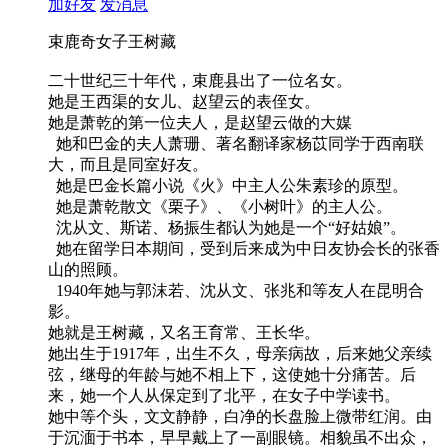
加好友
发消息
束鹿奇女子王树藏
二十世纪三十年代，束鹿县出了一位名女。
她是王西渠的女儿、赵望云的表侄女。
她是萧乾的第一位夫人，是赵望云做的大媒
她和巴金的夫人萧珊、著名翻译家杨苡同学于西南联
大，而且是同室好友。
她是巴金长篇小说《火》中主人公朱素珍的原型。
她是萧乾散文《栗子》、《小树叶》的主人公。
沈从文、斯诺、杨振生都认为她是一个“好姑娘”。
她在留学日本期间，受到后来成为中日友协会长的张香
山的照顾。
1940年她与郭沫若、沈从文、张兆和等友人在昆明合
影。
她就是王树藏，又名王育常、王长华。
她出生于1917年，出生不久，母亲病故，后来她父亲续
弦，继母的年龄与她不相上下，这使她十分痛苦。后
来，她一个人从保定到了北平，在女子中学读书。
她中等个头，文文静静，白净的长盘脸上微带红润。由
于沉湎于书本，早早戴上了一副眼镜。相貌虽不出众，