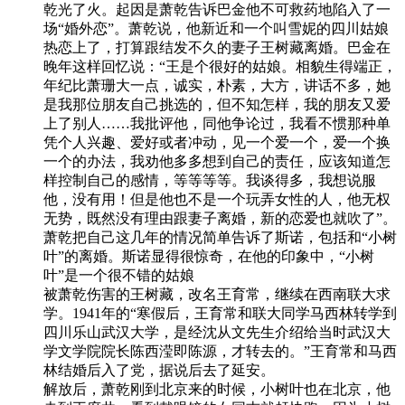
乾光了火。起因是萧乾告诉巴金他不可救药地陷入了一
场“婚外恋”。萧乾说，他新近和一个叫雪妮的四川姑娘
热恋上了，打算跟结发不久的妻子王树藏离婚。巴金在
晚年这样回忆说：“王是个很好的姑娘。相貌生得端正，
年纪比萧珊大一点，诚实，朴素，大方，讲话不多，她
是我那位朋友自己挑选的，但不知怎样，我的朋友又爱
上了别人……我批评他，同他争论过，我看不惯那种单
凭个人兴趣、爱好或者冲动，见一个爱一个，爱一个换
一个的办法，我劝他多多想到自己的责任，应该知道怎
样控制自己的感情，等等等等。我谈得多，我想说服
他，没有用！但是他也不是一个玩弄女性的人，他无权
无势，既然没有理由跟妻子离婚，新的恋爱也就吹了”。
萧乾把自己这几年的情况简单告诉了斯诺，包括和“小树
叶”的离婚。斯诺显得很惊奇，在他的印象中，“小树
叶”是一个很不错的姑娘
被萧乾伤害的王树藏，改名王育常，继续在西南联大求
学。1941年的“寒假后，王育常和联大同学马西林转学到
四川乐山武汉大学，是经沈从文先生介绍给当时武汉大
学文学院院长陈西滢即陈源，才转去的。”王育常和马西
林结婚后入了党，据说后去了延安。
解放后，萧乾刚到北京来的时候，小树叶也在北京，他