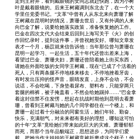
走到王府井，看到戴眼镜的女同志就赶快跑，因为小树
叶是戴着眼镜的。后来王树藏调到东北去了，在一个大
学里任党委书记。“文革”中曾有人从东北来向萧珊了解
王树藏在昆明时的情况，萧珊去世后，又有外调的人来
向巴金了解，说要给她落实政策，准备恢复她的工作。
巴金在四次文代大会结束后回到上海写关于《火》的创
作回忆录时，提到这件事，并曾祝她安好。哪知文章发
表才一个月，杨苡就来信告诉他：当年那位曾与萧珊在
昆明一起学习、一起生活，五十年代还曾出差来上海，
看望过巴金、萧珊夫妇，萧珊还曾陪着她上街买东西，
请她在外面吃饭的女同学王树藏，现在“已成了个活着的
死人，只有两条腿不停地移来移去，不停地挫着牙齿，
有时发出压抑的怪声音，眼睛发直，上身不会动，不会
说话，不会吃喝，下身垫着尿布、塑料布，只能穿两只
套腿的棉裤，被子掩盖着，不然会给她踢掉……”巴金拿
着这封信禁不住发愣，想起在抗战时期他到昆明去看萧
珊，曾看到王树藏与她的几个同学都住在一个楼上，和
萧珊一起过着十分融洽的同窗生活，她们年轻、勤奋、
快乐，充满朝气，对未来都有美好的理想，哪知这可怕
的十年“文革”竟给她们带来如此巨大的灾难。萧珊郁郁
而死，而那个当年品貌端正，思想进步，为同学们爱
戴，把她当作大姐姐的王树藏竞被折磨成这个样子！他