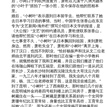
后，小两口子到杭州度蜜月，萧乾在九溪十八涧为趟水
的“小叶子”抓拍了一张小照，至今保存在他的照相本
里。
婚后，“小树叶”表示愿到日本留学去。他帮忙联系了她
去日本学习日语的事情。当时，中国学生张香山在东京
专为“文艺新闻•海外栏”撰写介绍日本文学的报道，是
《大公报》“文艺”的特约通讯员，萧乾便联系张香山，
请他帮忙照应“小树叶”在日本的学习和生活。
七七事变不久，“小树叶”从日本飘回到祖国，来到萧乾
身边。然而，萧乾失业了。萧乾和“小树叶”离开上海，
到了汉口，也找不到职业。“恰好杨振声和沈从文二位老
师由北平逃到武汉。那时他们正在编一套中小学教科
书，就慨然收留了我和王树藏，并且让我们搬进了他们
在珞珈山脚租下的五福堂。后来我们跟他们一道从武汉
而长沙，又由长沙转到湘西沅陵沈先生大哥沈云六的
家。一九三八年才辗转到了昆明。我失业的八个月期
间，杨、沈二位老师收留了我，这是我没齿难忘的。”
到了昆明，“小树叶”上了西南联大。那时他们几个好友
在昆明城外金鸡巷四号租到楼上的三间房子，萧珊与王
树藏住在一头——王树藏是萧珊关系甚好的一个女同学
萧珊年纪比王育常轻，身量也比王育常高些，王育常总
叫她‘小三子’。因为还有一个女同学杨苡和她俩是好