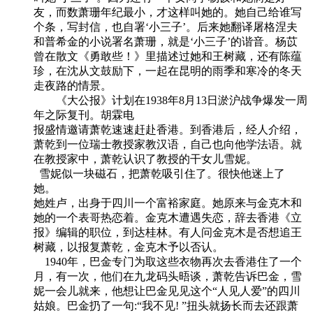
友，而数萧珊年纪最小，才这样叫她的。她自己给谁写
个条，写封信，也自署‘小三子’。后来她翻译屠格涅夫
和普希金的小说署名萧珊，就是‘小三子’的谐音。杨苡
曾在散文《勇敢些！》里描述过她和王树藏，还有陈蕴
珍，在沈从文鼓励下，一起在昆明的雨季和寒冷的冬天
走夜路的情景。
《大公报》计划在1938年8月13日淤沪战争爆发一周
年之际复刊。胡霖电
报盛情邀请萧乾速速赶赴香港。到香港后，经人介绍，
萧乾到一位瑞士教授家教汉语，自己也向他学法语。就
在教授家中，萧乾认识了教授的干女儿雪妮。
雪妮似一块磁石，把萧乾吸引住了。很快他迷上了
她。
她姓卢，出身于四川一个富裕家庭。她原来与金克木和
她的一个表哥热恋着。金克木遭遇失恋，辞去香港《立
报》编辑的职位，到达桂林。有人问金克木是否想追王
树藏，以报复萧乾，金克木予以否认。
1940年，巴金专门为取这些衣物再次去香港住了一个
月，有一次，他们在九龙码头晤谈，萧乾告诉巴金，雪
妮一会儿就来，他想让巴金见见这个“人见人爱”的四川
姑娘。巴金扔了一句:“我不见! ”扭头就扬长而去还跟萧