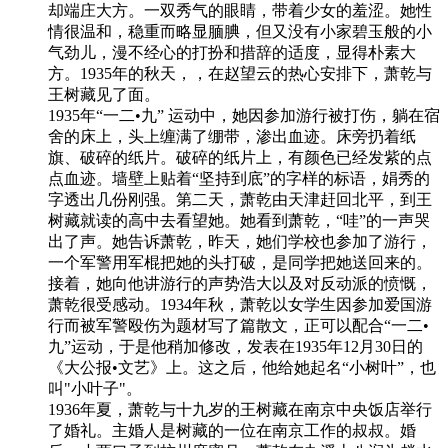
却端庄大方。一双秀气的眼睛，带着少女的羞涩。她性
情很温和，稳重而略显腼腆，但又没有小家碧玉般的小
气劲儿，漫不经心的打扮和措辞的适度，显得朴素大
方。1935年的秋天，，在赵望云的热心安排下，萧乾与
王树藏见了面。
1935年“一二•九” 运动中，她因参加游行被打伤，躺在宿
舍的床上，头上缠满了绷带，渗出血迹。床旁扔着纸
旗、破碎的纸片。破碎的纸片上，有颜色已经发紫的点
点血迹。墙壁上贴着“坚持到底”的字样的标语，娟秀的
字透出几份刚强。第二天，萧乾由天津赶回北平，到王
树藏就读的高中去看望她。她看到萧乾，“哇”的一声哭
出了声。她告诉萧乾，昨天，她们学校也参加了游行，
一个军警用军棍把她的头打破，是同学把她送回来的。
接着，她向他讲游行的声势浩大以及对反动派的愤慨，
萧乾很受感动。1934年秋，萧乾以女学生因参加爱国游
行而被军警殴伤为题材写了篇散文，正可以配合“一二•
九”运动，于是他稍加修改，发表在1935年12月30日的
《大公报•文艺》上。这之后，他给她起名“小树叶”，也
叫"小叶子"。
1936年夏，萧乾与十九岁的王树藏在南京中央饭店举行
了婚礼。主婚人是树藏的一位在南京工作的叔叔。婚