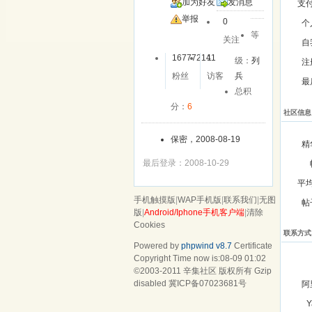
加为好友
发消息
支
举报
0
个
等
关注
自
16777214
11
级：
列
注
粉丝
访客
兵
最
总积
分：
6
社区信息
保密，2008-08-19
精
最后登录：2008-10-29
平
手机触摸版
|
WAP手机版
|
联系我们
|
无图
帖
版
|
Android/Iphone手机客户端
|
清除
Cookies
联系方式
Powered by
phpwind v8.7
Certificate
Copyright Time now is:08-09 01:02
©2003-2011
辛集社区
版权所有 Gzip
disabled
冀ICP备07023681号
阿
Y