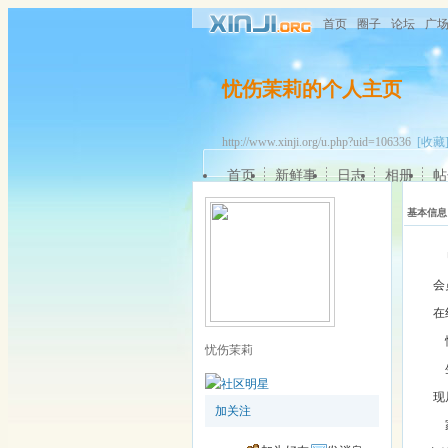
首页
圈子
论坛
广
忧伤茉莉的个人主页
http://www.xinji.org/u.php?uid=106336
[收藏
首页
新鲜事
日志
相册
帖
基本信息
会
在
忧伤茉莉
现
加关注