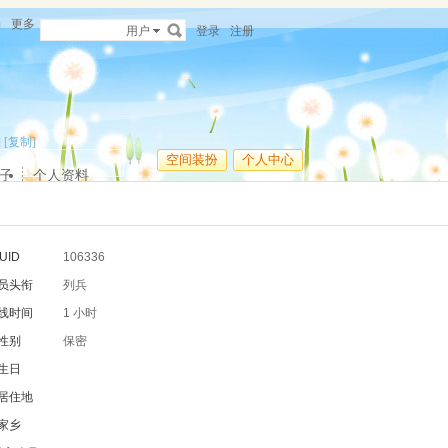
场
更多
用户
登录
注册
]
[复制]
空间装扮
个人中心
子
个人资料
UID
106336
员头衔
列兵
线时间
1 小时
性别
保密
生日
居住地
家乡