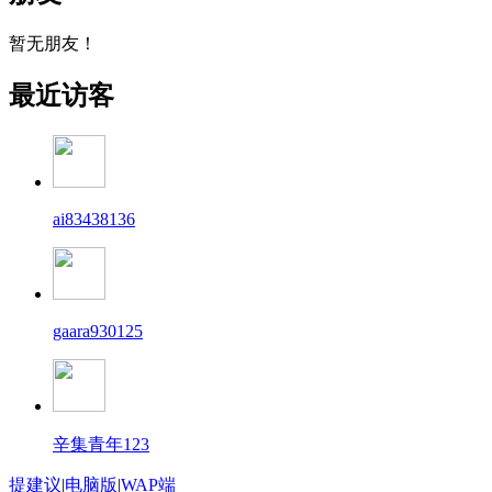
暂无朋友！
最近访客
ai83438136
gaara930125
辛集青年123
提建议
|
电脑版
|
WAP端