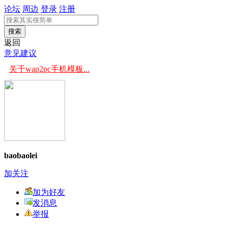
论坛
周边
登录
注册
搜索
返回
意见建议
关于wap2pc手机模板...
baobaolei
加关注
加为好友
发消息
举报