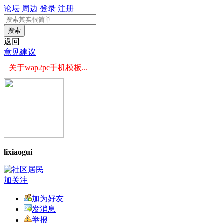
论坛
周边
登录
注册
搜索
返回
意见建议
关于wap2pc手机模板...
lixiaogui
加关注
加为好友
发消息
举报