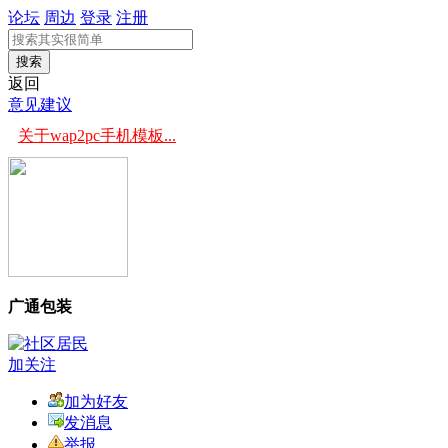
论坛
周边
登录
注册
搜索
返回
意见建议
关于wap2pc手机模板...
广通包装
加关注
加为好友
发消息
举报