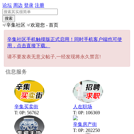
论坛
周边
登录
注册
搜索
≮ 辛集社区 ≯ 欢迎您 - 首页
辛集社区手机触摸版正式启用！同时手机客户端也可使
用，点击直接下载。
请不要发表无意义帖子,一经发现将永久禁言!
信息服务
辛集买卖街
人在职场
T: 0
P: 56762
T: 0
P: 106369
辛集房产街
T: 0
P: 202250