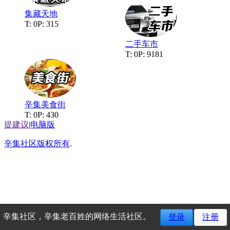
集藏天地
T: 0
P: 315
二手车市
T: 0
P: 9181
辛集美食街
T: 0
P: 430
提建议
|
电脑版
辛集社区版权所有
.
辛集社区，辛集老百姓的网络生活社区。
登录
注册