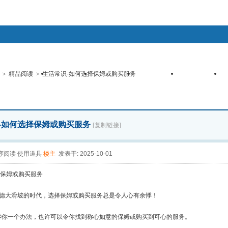
客户端
手机触摸版
WAP手机版
查看新帖
精华区
社区服务
会员列表
统计排行
>
精品阅读
>
生活常识-如何选择保姆或购买服务
找回密码
登录
注册
辛集微博
心情签到
道具中心
购买辛币
任务中心
-如何选择保姆或购买服务
[复制链接]
序阅读
使用道具
楼主
发表于: 2025-10-01
保姆或购买服务
大滑坡的时代，选择保姆或购买服务总是令人心有余悸！
一个办法，也许可以令你找到称心如意的保姆或购买到可心的服务。