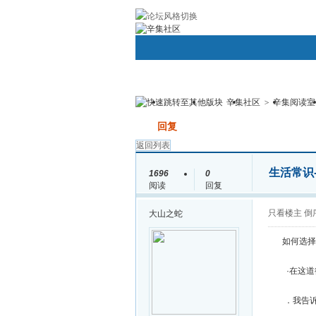
帮助
社区应用
Android/Iphone手机
辛集社区
>
辛集阅读室
用户名：
密码：
首页
圈子
论坛
群组
发帖
回复
返回列表
生活常识
1696
0
阅读
回复
只看楼主
倒
大山之蛇
如何选择
·在这道德
．我告诉你