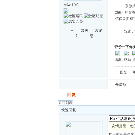
三级士官
．宗教戒律
zhu）的
信仰者拥有
加关
发消
·当然，我
注
息
评价一下你
精彩
感动
回复
分享到
发帖
回复
返回列表
快速回复
友情提醒：您
您目前还是游客