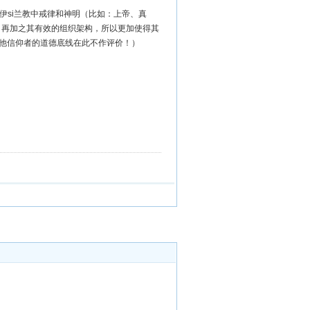
si兰教中戒律和神明（比如：上帝、真
识，再加之其有效的组织架构，所以更加使得其
其他信仰者的道德底线在此不作评价！）