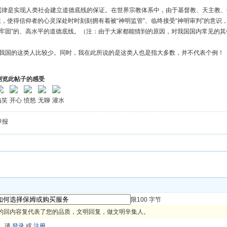
是实现人类社会建立道德底线的保证。在世界宗教体系中，由于基督教、天主教、伊
存在，使得信仰者的心灵深处时时刻刻拥有着被“神明监管”、临终接受“神明审判”的意
“牢固”的、高水平的道德底线。（注：由于大家都能猜到的原因，对我国国内常见的
国的这类人比较少。同时，我在此所说的是这类人也是指大多数，并不代表个例！
浏览此帖子的感受
搞笑
开心
愤怒
无聊
灌水
举报
限100 字节
的回内容复代表了您的品质，文明回复，做文明辛集人。
，请
登录
或
注册